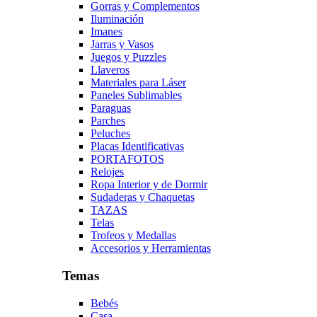
Gorras y Complementos
Iluminación
Imanes
Jarras y Vasos
Juegos y Puzzles
Llaveros
Materiales para Láser
Paneles Sublimables
Paraguas
Parches
Peluches
Placas Identificativas
PORTAFOTOS
Relojes
Ropa Interior y de Dormir
Sudaderas y Chaquetas
TAZAS
Telas
Trofeos y Medallas
Accesorios y Herramientas
Temas
Bebés
Casa