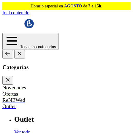
Horario especial en
AGOSTO
de
7 a 15h.
Ir al contenido
Todas las categorías
Categorías
Novedades
Ofertas
ReNEWed
Outlet
Outlet
Ver todo