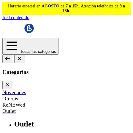
Horario especial en
AGOSTO
de
7 a 15h.
Atención telefónica de
9 a
13h.
Ir al contenido
Todas las categorías
Categorías
Novedades
Ofertas
ReNEWed
Outlet
Outlet