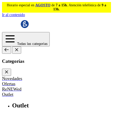
Horario especial en
AGOSTO
de
7 a 15h.
Atención telefónica de
9 a
13h.
Ir al contenido
Todas las categorías
Categorías
Novedades
Ofertas
ReNEWed
Outlet
Outlet