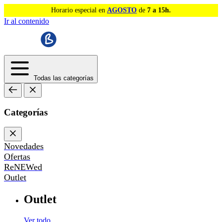
Horario especial en
AGOSTO
de
7 a 15h.
Ir al contenido
Todas las categorías
Categorías
Novedades
Ofertas
ReNEWed
Outlet
Outlet
Ver todo