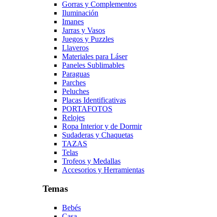
Gorras y Complementos
Iluminación
Imanes
Jarras y Vasos
Juegos y Puzzles
Llaveros
Materiales para Láser
Paneles Sublimables
Paraguas
Parches
Peluches
Placas Identificativas
PORTAFOTOS
Relojes
Ropa Interior y de Dormir
Sudaderas y Chaquetas
TAZAS
Telas
Trofeos y Medallas
Accesorios y Herramientas
Temas
Bebés
Casa