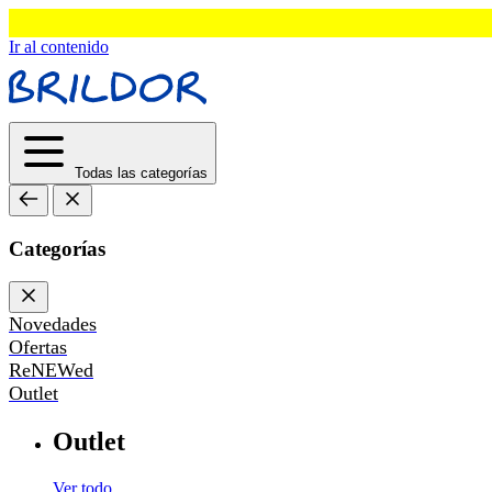
Ir al contenido
Todas las categorías
Categorías
Novedades
Ofertas
ReNEWed
Outlet
Outlet
Ver todo