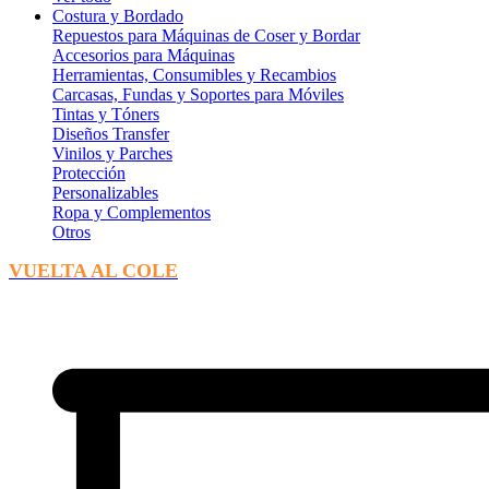
Costura y Bordado
Repuestos para Máquinas de Coser y Bordar
Accesorios para Máquinas
Herramientas, Consumibles y Recambios
Carcasas, Fundas y Soportes para Móviles
Tintas y Tóners
Diseños Transfer
Vinilos y Parches
Protección
Personalizables
Ropa y Complementos
Otros
VUELTA AL COLE