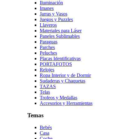
Iluminación
Imanes
Jarras y Vasos
Juegos y Puzzles
Llaveros
Materiales para Láser
Paneles Sublimables
Paraguas
Parches
Peluches
Placas Identificativas
PORTAFOTOS
Relojes
Ropa Interior y de Dormir
Sudaderas y Chaquetas
TAZAS
Telas
Trofeos y Medallas
Accesorios y Herramientas
Temas
Bebés
Casa
Coche