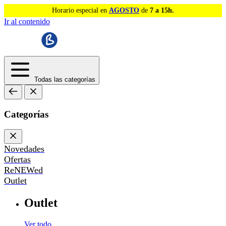
Horario especial en
AGOSTO
de
7 a 15h.
Ir al contenido
Todas las categorías
Categorías
Novedades
Ofertas
ReNEWed
Outlet
Outlet
Ver todo