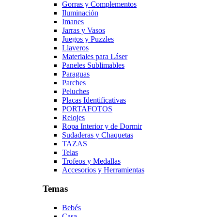
Gorras y Complementos
Iluminación
Imanes
Jarras y Vasos
Juegos y Puzzles
Llaveros
Materiales para Láser
Paneles Sublimables
Paraguas
Parches
Peluches
Placas Identificativas
PORTAFOTOS
Relojes
Ropa Interior y de Dormir
Sudaderas y Chaquetas
TAZAS
Telas
Trofeos y Medallas
Accesorios y Herramientas
Temas
Bebés
Casa