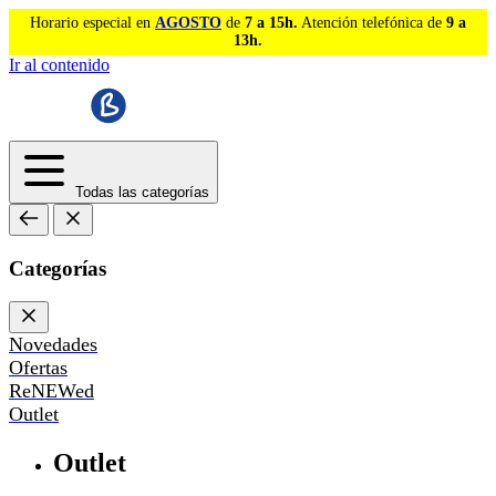
Horario especial en
AGOSTO
de
7 a 15h.
Atención telefónica de
9 a
13h.
Ir al contenido
Todas las categorías
Categorías
Novedades
Ofertas
ReNEWed
Outlet
Outlet