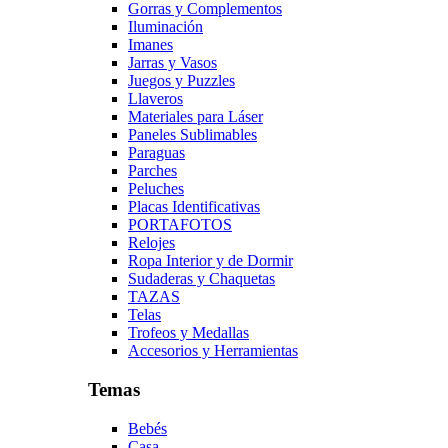
Gorras y Complementos
Iluminación
Imanes
Jarras y Vasos
Juegos y Puzzles
Llaveros
Materiales para Láser
Paneles Sublimables
Paraguas
Parches
Peluches
Placas Identificativas
PORTAFOTOS
Relojes
Ropa Interior y de Dormir
Sudaderas y Chaquetas
TAZAS
Telas
Trofeos y Medallas
Accesorios y Herramientas
Temas
Bebés
Casa