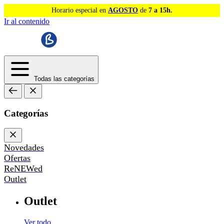
Horario especial en
AGOSTO
de
7 a 15h.
Ir al contenido
Todas las categorías
Categorías
Novedades
Ofertas
ReNEWed
Outlet
Outlet
Ver todo