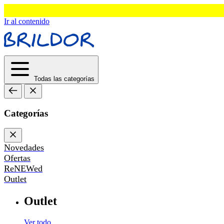
Ir al contenido
Todas las categorías
Categorías
Novedades
Ofertas
ReNEWed
Outlet
Outlet
Ver todo