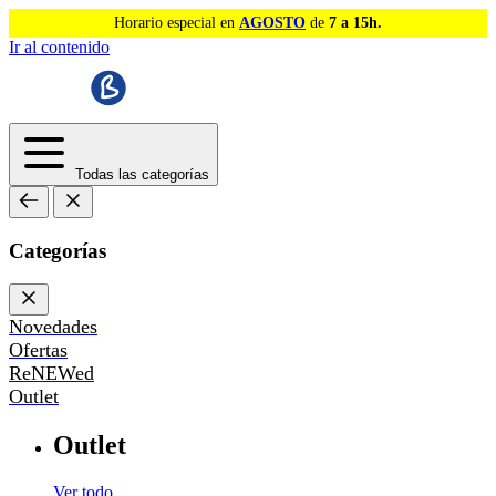
Horario especial en
AGOSTO
de
7 a 15h.
Ir al contenido
Todas las categorías
Categorías
Novedades
Ofertas
ReNEWed
Outlet
Outlet
Ver todo