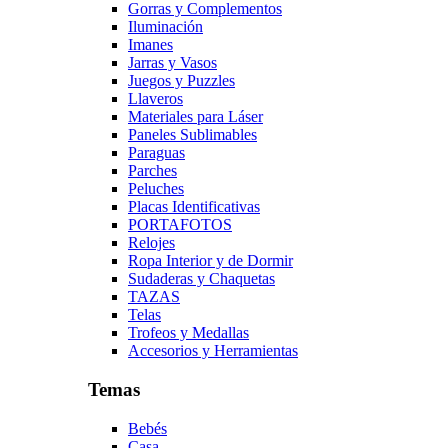
Gorras y Complementos
Iluminación
Imanes
Jarras y Vasos
Juegos y Puzzles
Llaveros
Materiales para Láser
Paneles Sublimables
Paraguas
Parches
Peluches
Placas Identificativas
PORTAFOTOS
Relojes
Ropa Interior y de Dormir
Sudaderas y Chaquetas
TAZAS
Telas
Trofeos y Medallas
Accesorios y Herramientas
Temas
Bebés
Casa