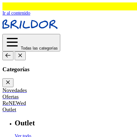
Ir al contenido
Todas las categorías
Categorías
Novedades
Ofertas
ReNEWed
Outlet
Outlet
Ver todo