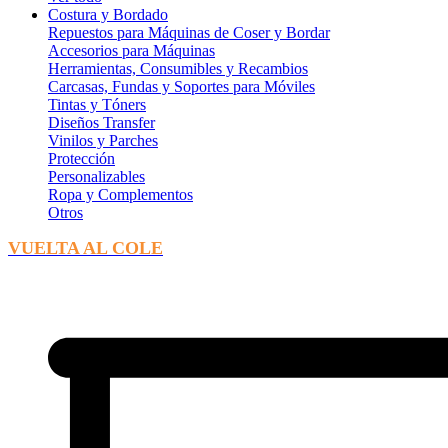
Costura y Bordado
Repuestos para Máquinas de Coser y Bordar
Accesorios para Máquinas
Herramientas, Consumibles y Recambios
Carcasas, Fundas y Soportes para Móviles
Tintas y Tóners
Diseños Transfer
Vinilos y Parches
Protección
Personalizables
Ropa y Complementos
Otros
VUELTA AL COLE