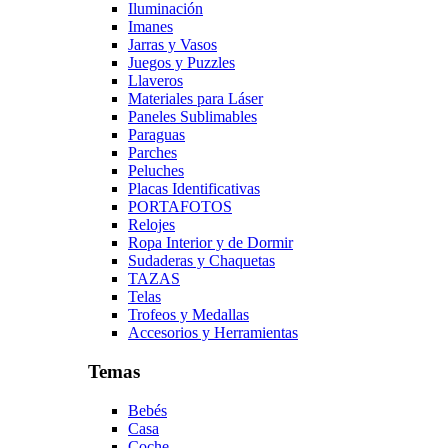
Iluminación
Imanes
Jarras y Vasos
Juegos y Puzzles
Llaveros
Materiales para Láser
Paneles Sublimables
Paraguas
Parches
Peluches
Placas Identificativas
PORTAFOTOS
Relojes
Ropa Interior y de Dormir
Sudaderas y Chaquetas
TAZAS
Telas
Trofeos y Medallas
Accesorios y Herramientas
Temas
Bebés
Casa
Coche