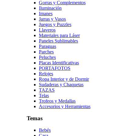
Gorras y Complementos
Iluminación
Imanes
Jarras y Vasos
Juegos y Puzzles
Llaveros
Materiales para Láser
Paneles Sublimables
Paraguas
Parches
Peluches
Placas Identificativas
PORTAFOTOS
Relojes
Ropa Interior y de Dormir
Sudaderas y Chaquetas
TAZAS
Telas
Trofeos y Medallas
Accesorios y Herramientas
Temas
Bebés
Casa