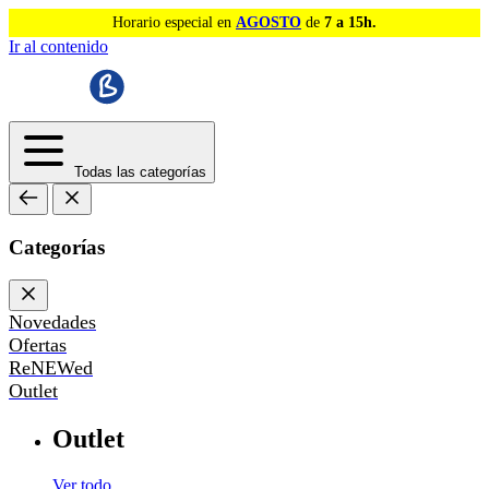
Horario especial en
AGOSTO
de
7 a 15h.
Ir al contenido
Todas las categorías
Categorías
Novedades
Ofertas
ReNEWed
Outlet
Outlet
Ver todo