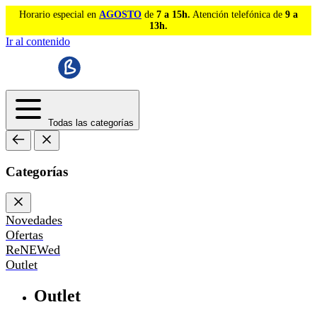
Horario especial en
AGOSTO
de
7 a 15h.
Atención telefónica de
9 a
13h.
Ir al contenido
Todas las categorías
Categorías
Novedades
Ofertas
ReNEWed
Outlet
Outlet