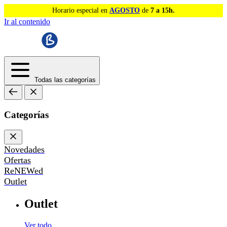
Horario especial en
AGOSTO
de
7 a 15h.
Ir al contenido
Todas las categorías
Categorías
Novedades
Ofertas
ReNEWed
Outlet
Outlet
Ver todo