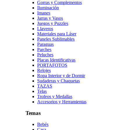
Gorras y Complementos
Iluminación
Imanes
Jarras y Vasos
Juegos y Puzzles
Llaveros
Materiales para Láser
Paneles Sublimables
Paraguas
Parches
Peluches
Placas Identificativas
PORTAFOTOS
Relojes
Ropa Interior y de Dormir
Sudaderas y Chaquetas
TAZAS
Telas
Trofeos y Medallas
Accesorios y Herramientas
Temas
Bebés
Casa