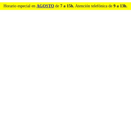
Horario especial en
AGOSTO
de
7 a 15h.
Atención telefónica de
9 a 13h.