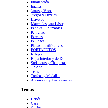
Iluminación
Imanes
Jarras y Vasos
Juegos y Puzzles
Llaveros
Materiales para Láser
Paneles Sublimables
Paraguas
Parches
Peluches
Placas Identificativas
PORTAFOTOS
Relojes
Ropa Interior y de Dormir
Sudaderas y Chaquetas
TAZAS
Telas
Trofeos y Medallas
Accesorios y Herramientas
Temas
Bebés
Casa
Coche