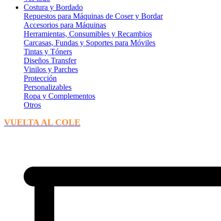
Costura y Bordado
Repuestos para Máquinas de Coser y Bordar
Accesorios para Máquinas
Herramientas, Consumibles y Recambios
Carcasas, Fundas y Soportes para Móviles
Tintas y Tóners
Diseños Transfer
Vinilos y Parches
Protección
Personalizables
Ropa y Complementos
Otros
VUELTA AL COLE