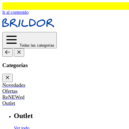
Ir al contenido
Todas las categorías
Categorías
Novedades
Ofertas
ReNEWed
Outlet
Outlet
Ver todo