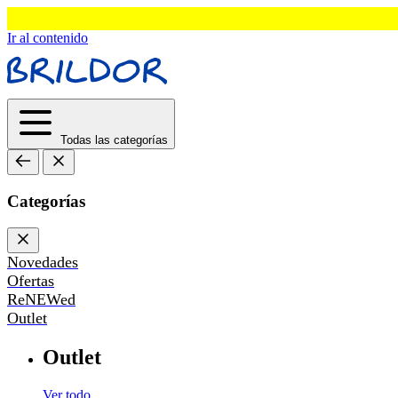
Ir al contenido
Todas las categorías
Categorías
Novedades
Ofertas
ReNEWed
Outlet
Outlet
Ver todo