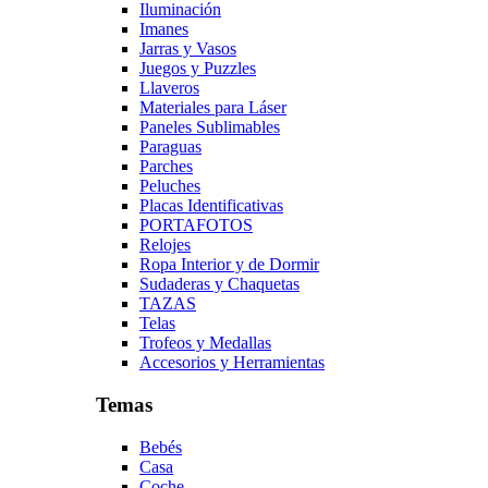
Iluminación
Imanes
Jarras y Vasos
Juegos y Puzzles
Llaveros
Materiales para Láser
Paneles Sublimables
Paraguas
Parches
Peluches
Placas Identificativas
PORTAFOTOS
Relojes
Ropa Interior y de Dormir
Sudaderas y Chaquetas
TAZAS
Telas
Trofeos y Medallas
Accesorios y Herramientas
Temas
Bebés
Casa
Coche