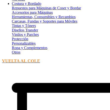
Costura y Bordado
Repuestos para Máquinas de Coser y Bordar
Accesorios para Máquinas
Herramientas, Consumibles y Recambios
Carcasas, Fundas y Soportes para Móviles
Tintas y Tóners
Diseños Transfer
Vinilos y Parches
Protección
Personalizables
Ropa y Complementos
Otros
VUELTA AL COLE