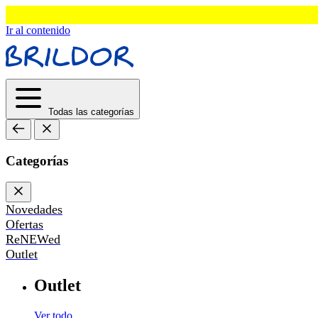
Ir al contenido
Todas las categorías
Categorías
Novedades
Ofertas
ReNEWed
Outlet
Outlet
Ver todo