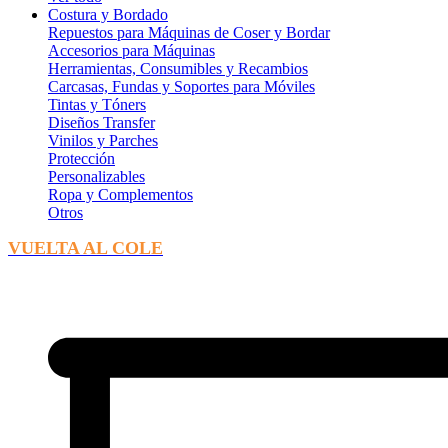
Costura y Bordado
Repuestos para Máquinas de Coser y Bordar
Accesorios para Máquinas
Herramientas, Consumibles y Recambios
Carcasas, Fundas y Soportes para Móviles
Tintas y Tóners
Diseños Transfer
Vinilos y Parches
Protección
Personalizables
Ropa y Complementos
Otros
VUELTA AL COLE