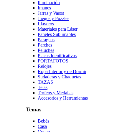
Iluminación
Imanes
Jarras y Vasos
Juegos y Puzzles
Llaveros
Materiales para Láser
Paneles Sublimables
Paraguas
Parches
Peluches
Placas Identificativas
PORTAFOTOS
Relojes
Ropa Interior y de Dormir
Sudaderas y Chaquetas
TAZAS
Telas
Trofeos y Medallas
Accesorios y Herramientas
Temas
Bebés
Casa
Coche