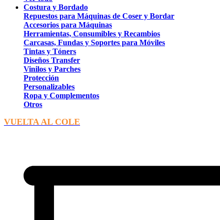
Costura y Bordado
Repuestos para Máquinas de Coser y Bordar
Accesorios para Máquinas
Herramientas, Consumibles y Recambios
Carcasas, Fundas y Soportes para Móviles
Tintas y Tóners
Diseños Transfer
Vinilos y Parches
Protección
Personalizables
Ropa y Complementos
Otros
VUELTA AL COLE