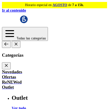
Horario especial en
AGOSTO
de
7 a 15h.
Ir al contenido
Todas las categorías
Categorías
Novedades
Ofertas
ReNEWed
Outlet
Outlet
Ver todo