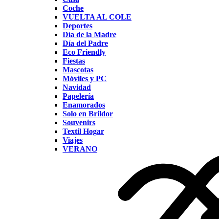
Coche
VUELTA AL COLE
Deportes
Día de la Madre
Día del Padre
Eco Friendly
Fiestas
Mascotas
Móviles y PC
Navidad
Papelería
Enamorados
Solo en Brildor
Souvenirs
Textil Hogar
Viajes
VERANO