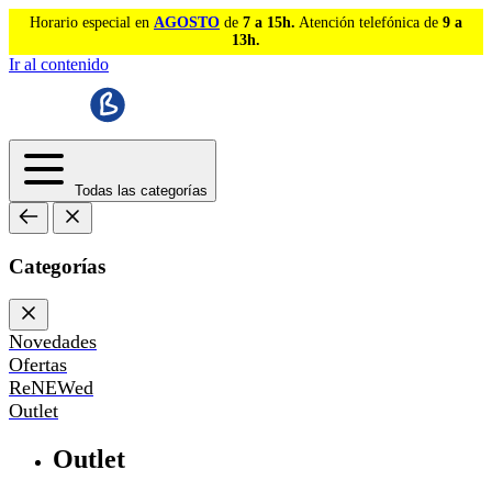
Horario especial en
AGOSTO
de
7 a 15h.
Atención telefónica de
9 a
13h.
Ir al contenido
Todas las categorías
Categorías
Novedades
Ofertas
ReNEWed
Outlet
Outlet