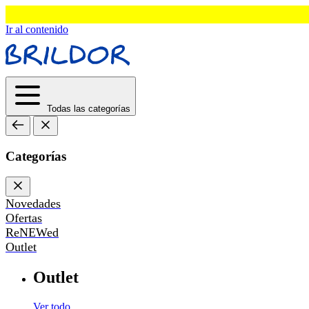
Ir al contenido
Todas las categorías
Categorías
Novedades
Ofertas
ReNEWed
Outlet
Outlet
Ver todo