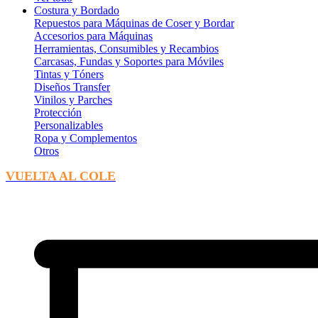
Costura y Bordado
Repuestos para Máquinas de Coser y Bordar
Accesorios para Máquinas
Herramientas, Consumibles y Recambios
Carcasas, Fundas y Soportes para Móviles
Tintas y Tóners
Diseños Transfer
Vinilos y Parches
Protección
Personalizables
Ropa y Complementos
Otros
VUELTA AL COLE