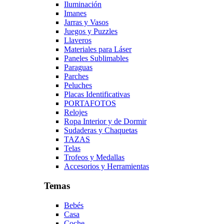
Iluminación
Imanes
Jarras y Vasos
Juegos y Puzzles
Llaveros
Materiales para Láser
Paneles Sublimables
Paraguas
Parches
Peluches
Placas Identificativas
PORTAFOTOS
Relojes
Ropa Interior y de Dormir
Sudaderas y Chaquetas
TAZAS
Telas
Trofeos y Medallas
Accesorios y Herramientas
Temas
Bebés
Casa
Coche