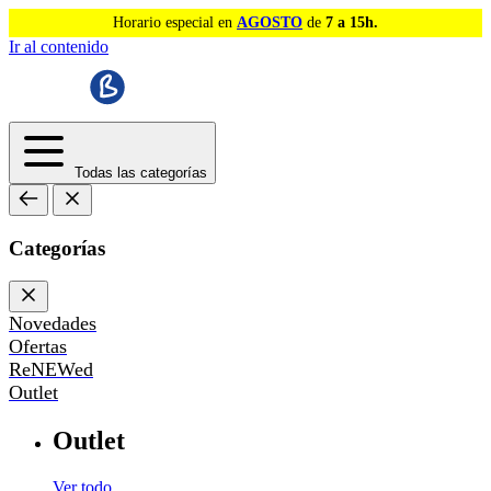
Horario especial en
AGOSTO
de
7 a 15h.
Ir al contenido
Todas las categorías
Categorías
Novedades
Ofertas
ReNEWed
Outlet
Outlet
Ver todo