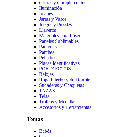
Gorras y Complementos
Iluminación
Imanes
Jarras y Vasos
Juegos y Puzzles
Llaveros
Materiales para Láser
Paneles Sublimables
Paraguas
Parches
Peluches
Placas Identificativas
PORTAFOTOS
Relojes
Ropa Interior y de Dormir
Sudaderas y Chaquetas
TAZAS
Telas
Trofeos y Medallas
Accesorios y Herramientas
Temas
Bebés
Casa