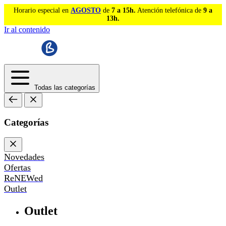
Horario especial en
AGOSTO
de
7 a 15h.
Atención telefónica de
9 a
13h.
Ir al contenido
Todas las categorías
Categorías
Novedades
Ofertas
ReNEWed
Outlet
Outlet