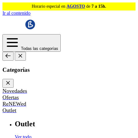
Horario especial en
AGOSTO
de
7 a 15h.
Ir al contenido
Todas las categorías
Categorías
Novedades
Ofertas
ReNEWed
Outlet
Outlet
Ver todo