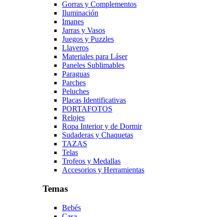
Gorras y Complementos
Iluminación
Imanes
Jarras y Vasos
Juegos y Puzzles
Llaveros
Materiales para Láser
Paneles Sublimables
Paraguas
Parches
Peluches
Placas Identificativas
PORTAFOTOS
Relojes
Ropa Interior y de Dormir
Sudaderas y Chaquetas
TAZAS
Telas
Trofeos y Medallas
Accesorios y Herramientas
Temas
Bebés
Casa