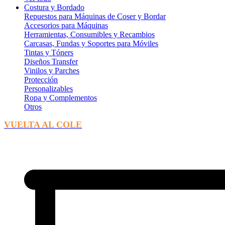
Costura y Bordado
Repuestos para Máquinas de Coser y Bordar
Accesorios para Máquinas
Herramientas, Consumibles y Recambios
Carcasas, Fundas y Soportes para Móviles
Tintas y Tóners
Diseños Transfer
Vinilos y Parches
Protección
Personalizables
Ropa y Complementos
Otros
VUELTA AL COLE