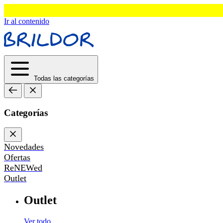
Ir al contenido
Todas las categorías
Categorías
Novedades
Ofertas
ReNEWed
Outlet
Outlet
Ver todo