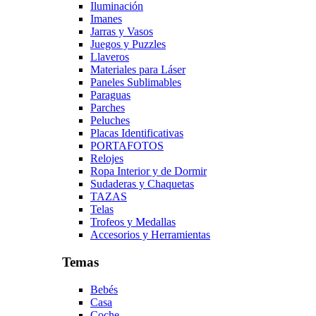
Iluminación
Imanes
Jarras y Vasos
Juegos y Puzzles
Llaveros
Materiales para Láser
Paneles Sublimables
Paraguas
Parches
Peluches
Placas Identificativas
PORTAFOTOS
Relojes
Ropa Interior y de Dormir
Sudaderas y Chaquetas
TAZAS
Telas
Trofeos y Medallas
Accesorios y Herramientas
Temas
Bebés
Casa
Coche