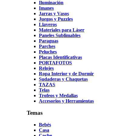
Iluminación
Imanes
Jarras y Vasos
Juegos y Puzzles
Llaveros
Materiales para Láser
Paneles Sublimables
Paraguas
Parches
Peluches
Placas Identificativas
PORTAFOTOS
Relojes
Ropa Interior y de Dormir
Sudaderas y Chaquetas
TAZAS
Telas
Trofeos y Medallas
Accesorios y Herramientas
Temas
Bebés
Casa
Coche