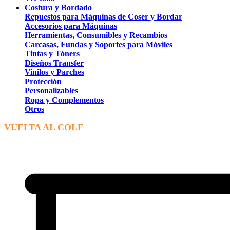
Costura y Bordado
Repuestos para Máquinas de Coser y Bordar
Accesorios para Máquinas
Herramientas, Consumibles y Recambios
Carcasas, Fundas y Soportes para Móviles
Tintas y Tóners
Diseños Transfer
Vinilos y Parches
Protección
Personalizables
Ropa y Complementos
Otros
VUELTA AL COLE