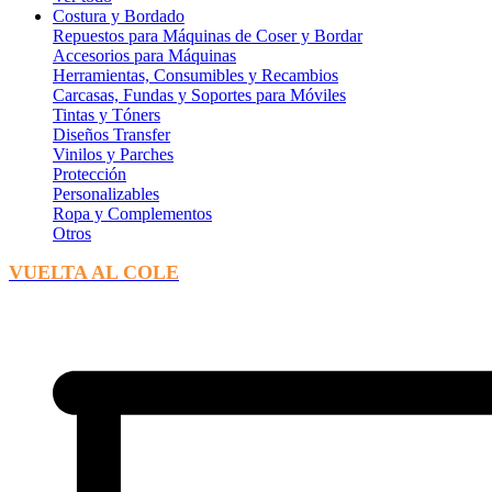
Costura y Bordado
Repuestos para Máquinas de Coser y Bordar
Accesorios para Máquinas
Herramientas, Consumibles y Recambios
Carcasas, Fundas y Soportes para Móviles
Tintas y Tóners
Diseños Transfer
Vinilos y Parches
Protección
Personalizables
Ropa y Complementos
Otros
VUELTA AL COLE