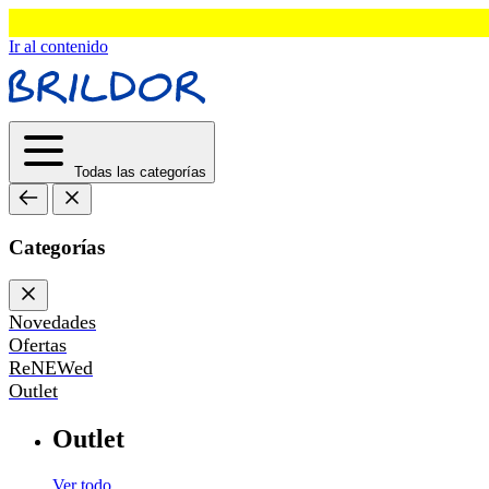
Ir al contenido
Todas las categorías
Categorías
Novedades
Ofertas
ReNEWed
Outlet
Outlet
Ver todo