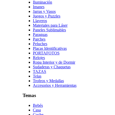
Iluminación
Imanes
Jarras y Vasos
Juegos y Puzzles
Llaveros
Materiales para Láser
Paneles Sublimables
Paraguas
Parches
Peluches
Placas Identificativas
PORTAFOTOS
Relojes
Ropa Interior y de Dormir
Sudaderas y Chaquetas
TAZAS
Telas
Trofeos y Medallas
Accesorios y Herramientas
Temas
Bebés
Casa
Coche