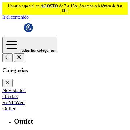
Horario especial en
AGOSTO
de
7 a 15h.
Atención telefónica de
9 a
13h.
Ir al contenido
Todas las categorías
Categorías
Novedades
Ofertas
ReNEWed
Outlet
Outlet