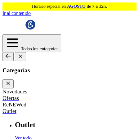
Horario especial en
AGOSTO
de
7 a 15h.
Ir al contenido
Todas las categorías
Categorías
Novedades
Ofertas
ReNEWed
Outlet
Outlet
Ver todo