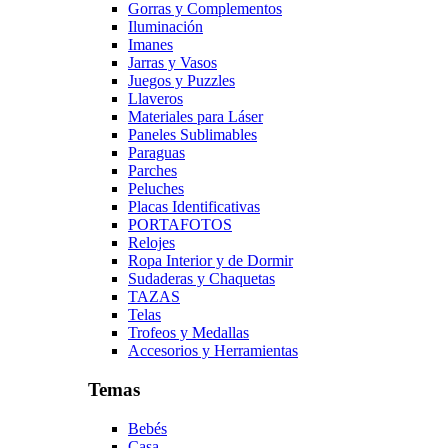
Gorras y Complementos
Iluminación
Imanes
Jarras y Vasos
Juegos y Puzzles
Llaveros
Materiales para Láser
Paneles Sublimables
Paraguas
Parches
Peluches
Placas Identificativas
PORTAFOTOS
Relojes
Ropa Interior y de Dormir
Sudaderas y Chaquetas
TAZAS
Telas
Trofeos y Medallas
Accesorios y Herramientas
Temas
Bebés
Casa