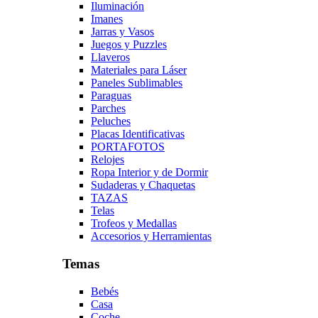
Iluminación
Imanes
Jarras y Vasos
Juegos y Puzzles
Llaveros
Materiales para Láser
Paneles Sublimables
Paraguas
Parches
Peluches
Placas Identificativas
PORTAFOTOS
Relojes
Ropa Interior y de Dormir
Sudaderas y Chaquetas
TAZAS
Telas
Trofeos y Medallas
Accesorios y Herramientas
Temas
Bebés
Casa
Coche