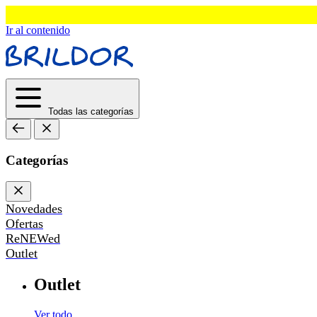
Ir al contenido
Todas las categorías
Categorías
Novedades
Ofertas
ReNEWed
Outlet
Outlet
Ver todo