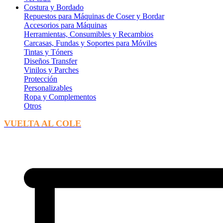
Costura y Bordado
Repuestos para Máquinas de Coser y Bordar
Accesorios para Máquinas
Herramientas, Consumibles y Recambios
Carcasas, Fundas y Soportes para Móviles
Tintas y Tóners
Diseños Transfer
Vinilos y Parches
Protección
Personalizables
Ropa y Complementos
Otros
VUELTA AL COLE