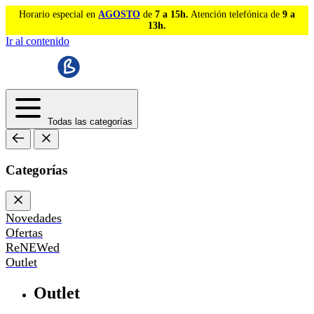
Horario especial en
AGOSTO
de
7 a 15h.
Atención telefónica de
9 a
13h.
Ir al contenido
Todas las categorías
Categorías
Novedades
Ofertas
ReNEWed
Outlet
Outlet