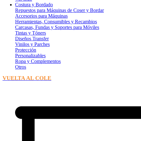
Costura y Bordado
Repuestos para Máquinas de Coser y Bordar
Accesorios para Máquinas
Herramientas, Consumibles y Recambios
Carcasas, Fundas y Soportes para Móviles
Tintas y Tóners
Diseños Transfer
Vinilos y Parches
Protección
Personalizables
Ropa y Complementos
Otros
VUELTA AL COLE