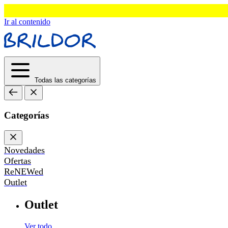
Ir al contenido
Todas las categorías
Categorías
Novedades
Ofertas
ReNEWed
Outlet
Outlet
Ver todo