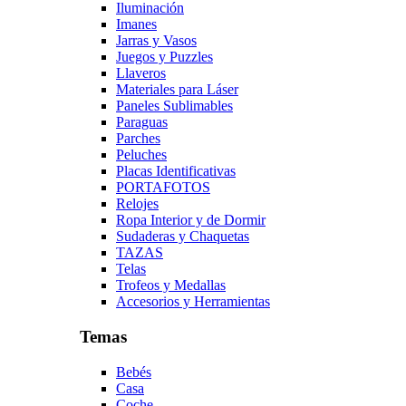
Iluminación
Imanes
Jarras y Vasos
Juegos y Puzzles
Llaveros
Materiales para Láser
Paneles Sublimables
Paraguas
Parches
Peluches
Placas Identificativas
PORTAFOTOS
Relojes
Ropa Interior y de Dormir
Sudaderas y Chaquetas
TAZAS
Telas
Trofeos y Medallas
Accesorios y Herramientas
Temas
Bebés
Casa
Coche