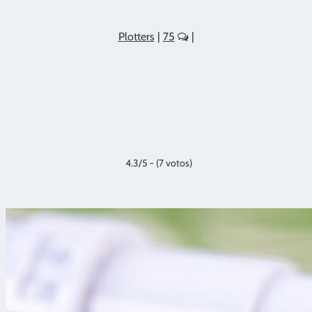
Plotters
|
75
|
4.3/5 - (7 votos)