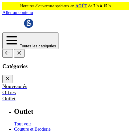
Horaires d'ouverture spéciaux en
AOÛT
de
7 h à 15 h
Aller au contenu
Toutes les catégories
Catégories
Nouveautés
Offres
Outlet
Outlet
Tout voir
Couture et Broderie