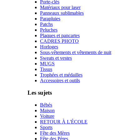
Porte-clés
Matériaux pour laser
Panneaux sublimables
Parapluies
Patchs
Peluches
Plaques et pancartes
CADRES PHOTO
Horloges
Sous-vêtements et vêtements de nuit
Sweats et vestes
MUGS
Tissus
Trophées et médailles
Accessoires et outils
Les sujets
Bébés
Maison
Voiture
RETOUR À L'ÉCOLE
Sports
Fête des Mères
Fête des Pères