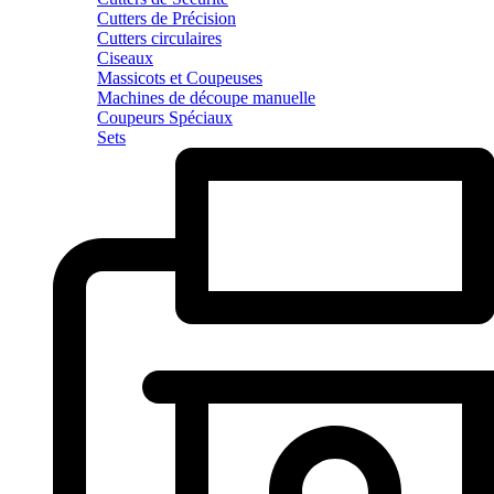
Cutters de Précision
Cutters circulaires
Ciseaux
Massicots et Coupeuses
Machines de découpe manuelle
Coupeurs Spéciaux
Sets