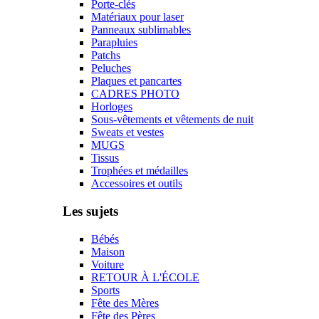
Porte-clés
Matériaux pour laser
Panneaux sublimables
Parapluies
Patchs
Peluches
Plaques et pancartes
CADRES PHOTO
Horloges
Sous-vêtements et vêtements de nuit
Sweats et vestes
MUGS
Tissus
Trophées et médailles
Accessoires et outils
Les sujets
Bébés
Maison
Voiture
RETOUR À L'ÉCOLE
Sports
Fête des Mères
Fête des Pères