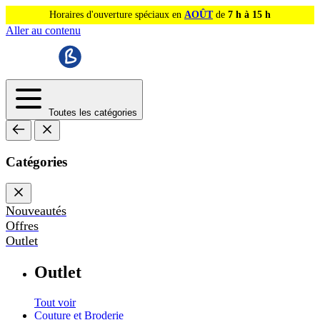
Horaires d'ouverture spéciaux en
AOÛT
de
7 h à 15 h
Aller au contenu
Toutes les catégories
Catégories
Nouveautés
Offres
Outlet
Outlet
Tout voir
Couture et Broderie