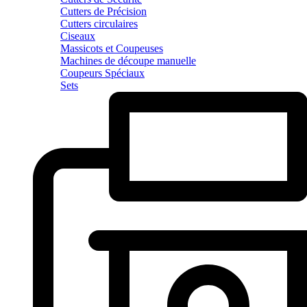
Cutters de Précision
Cutters circulaires
Ciseaux
Massicots et Coupeuses
Machines de découpe manuelle
Coupeurs Spéciaux
Sets