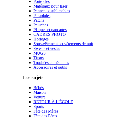
Porte-clés
Matériaux pour laser
Panneaux sublimables
Parapluies
Patchs
Peluches
Plaques et pancartes
CADRES PHOTO
Horloges
Sous-vêtements et vêtements de nuit
Sweats et vestes
MUGS
Tissus
Trophées et médailles
Accessoires et outils
Les sujets
Bébés
Maison
Voiture
RETOUR À L'ÉCOLE
Sports
Fête des Mères
Fête des Pères