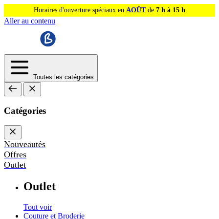
Horaires d'ouverture spéciaux en
AOÛT
de
7 h à 15 h
Aller au contenu
Toutes les catégories
Catégories
Nouveautés
Offres
Outlet
Outlet
Tout voir
Couture et Broderie