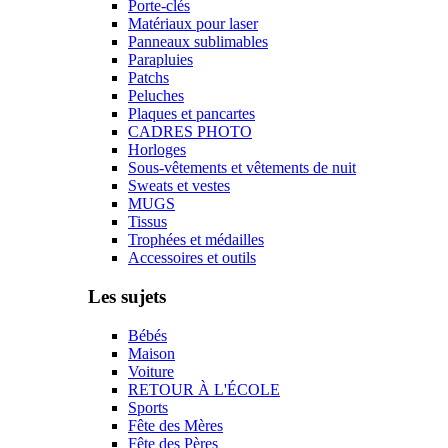
Porte-clés
Matériaux pour laser
Panneaux sublimables
Parapluies
Patchs
Peluches
Plaques et pancartes
CADRES PHOTO
Horloges
Sous-vêtements et vêtements de nuit
Sweats et vestes
MUGS
Tissus
Trophées et médailles
Accessoires et outils
Les sujets
Bébés
Maison
Voiture
RETOUR À L'ÉCOLE
Sports
Fête des Mères
Fête des Pères