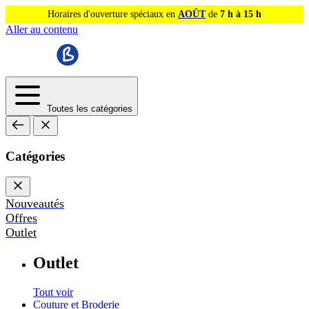
Horaires d'ouverture spéciaux en
AOÛT
de
7 h à 15 h
Aller au contenu
Toutes les catégories
Catégories
Nouveautés
Offres
Outlet
Outlet
Tout voir
Couture et Broderie