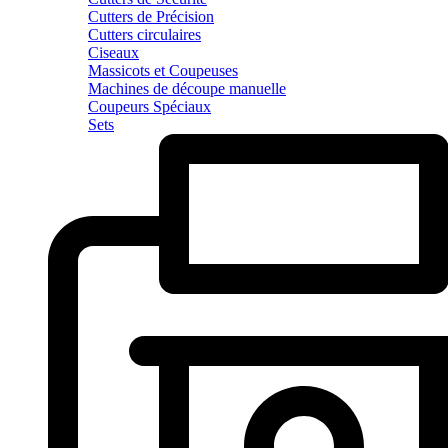
Cutters de Précision
Cutters circulaires
Ciseaux
Massicots et Coupeuses
Machines de découpe manuelle
Coupeurs Spéciaux
Sets