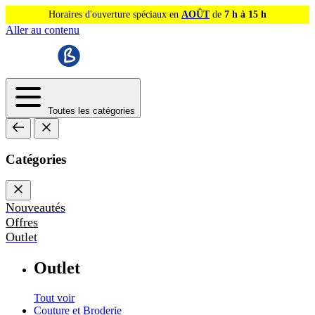
Horaires d'ouverture spéciaux en
AOÛT
de
7 h à 15 h
Aller au contenu
Toutes les catégories
Catégories
Nouveautés
Offres
Outlet
Outlet
Tout voir
Couture et Broderie