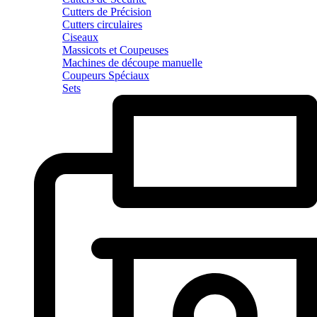
Cutters de Précision
Cutters circulaires
Ciseaux
Massicots et Coupeuses
Machines de découpe manuelle
Coupeurs Spéciaux
Sets