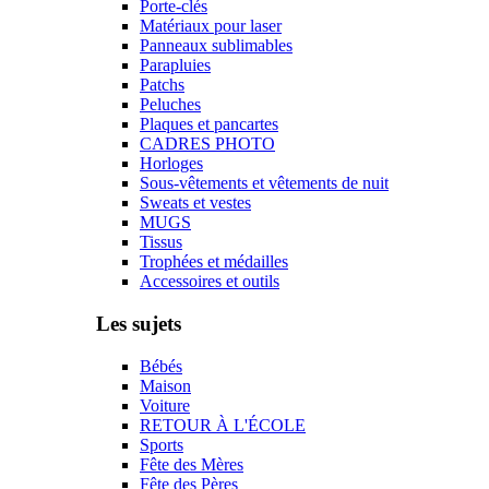
Porte-clés
Matériaux pour laser
Panneaux sublimables
Parapluies
Patchs
Peluches
Plaques et pancartes
CADRES PHOTO
Horloges
Sous-vêtements et vêtements de nuit
Sweats et vestes
MUGS
Tissus
Trophées et médailles
Accessoires et outils
Les sujets
Bébés
Maison
Voiture
RETOUR À L'ÉCOLE
Sports
Fête des Mères
Fête des Pères