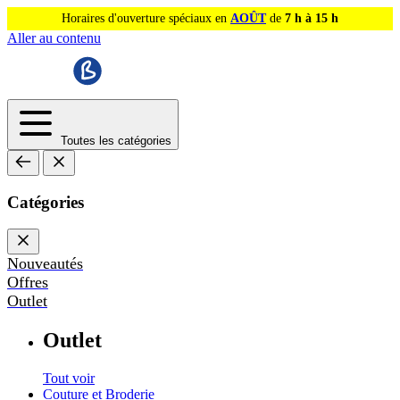
Horaires d'ouverture spéciaux en
AOÛT
de
7 h à 15 h
Aller au contenu
Toutes les catégories
Catégories
Nouveautés
Offres
Outlet
Outlet
Tout voir
Couture et Broderie