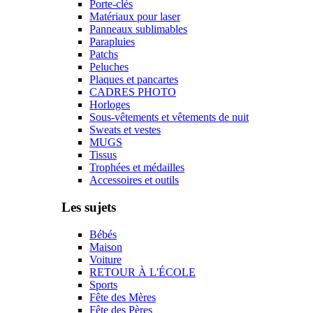
Porte-clés
Matériaux pour laser
Panneaux sublimables
Parapluies
Patchs
Peluches
Plaques et pancartes
CADRES PHOTO
Horloges
Sous-vêtements et vêtements de nuit
Sweats et vestes
MUGS
Tissus
Trophées et médailles
Accessoires et outils
Les sujets
Bébés
Maison
Voiture
RETOUR À L'ÉCOLE
Sports
Fête des Mères
Fête des Pères