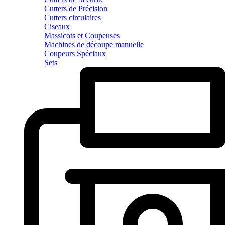
Cutters de Précision
Cutters circulaires
Ciseaux
Massicots et Coupeuses
Machines de découpe manuelle
Coupeurs Spéciaux
Sets