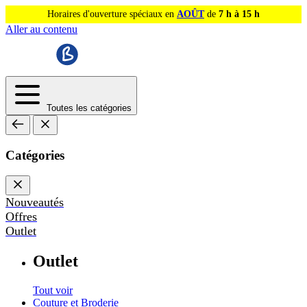
Horaires d'ouverture spéciaux en
AOÛT
de
7 h à 15 h
Aller au contenu
Toutes les catégories
Catégories
Nouveautés
Offres
Outlet
Outlet
Tout voir
Couture et Broderie