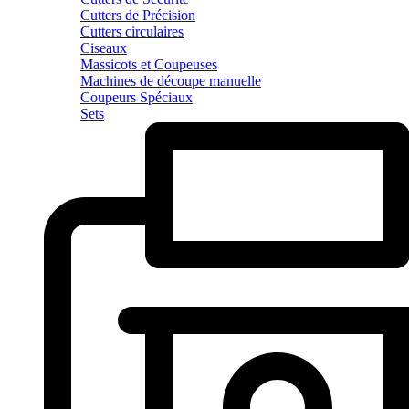
Cutters de Précision
Cutters circulaires
Ciseaux
Massicots et Coupeuses
Machines de découpe manuelle
Coupeurs Spéciaux
Sets