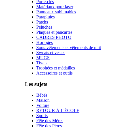
Porte-clés
Matériaux pour laser
Panneaux sublimables
Parapluies
Patchs
Peluches
Plaques et pancartes
CADRES PHOTO
Horloges
Sous-vêtements et vêtements de nuit
Sweats et vestes
MUGS
Tissus
Trophées et médailles
Accessoires et outils
Les sujets
Bébés
Maison
Voiture
RETOUR À L'ÉCOLE
Sports
Fête des Mères
Fête des Pères