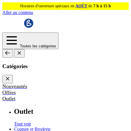
Horaires d'ouverture spéciaux en
AOÛT
de
7 h à 15 h
Aller au contenu
Toutes les catégories
Catégories
Nouveautés
Offres
Outlet
Outlet
Tout voir
Couture et Broderie