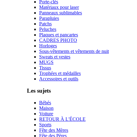
Porte-clés
Matériaux pour laser
Panneaux sublimables
Parapluies
Patchs
Peluches
Plaques et pancartes
CADRES PHOTO
Horloges
Sous-vêtements et vêtements de nuit
Sweats et vestes
MUGS
Tissus
Trophées et médailles
Accessoires et outils
Les sujets
Bébés
Maison
Voiture
RETOUR À L'ÉCOLE
Sports
Fête des Mères
Fête des Pères