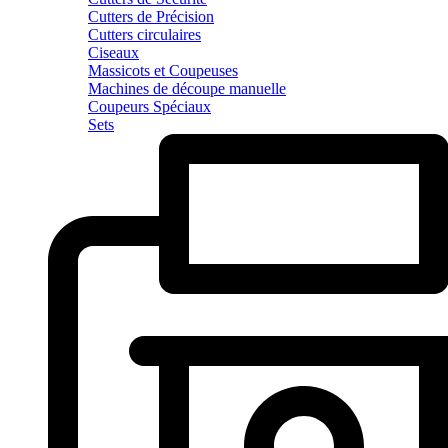
Cutters de Précision
Cutters circulaires
Ciseaux
Massicots et Coupeuses
Machines de découpe manuelle
Coupeurs Spéciaux
Sets