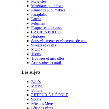
Porte-clés
Matériaux pour laser
Panneaux sublimables
Parapluies
Patchs
Peluches
Plaques et pancartes
CADRES PHOTO
Horloges
Sous-vêtements et vêtements de nuit
Sweats et vestes
MUGS
Tissus
Trophées et médailles
Accessoires et outils
Les sujets
Bébés
Maison
Voiture
RETOUR À L'ÉCOLE
Sports
Fête des Mères
Fête des Pères