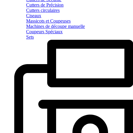
Cutters de Précision
Cutters circulaires
Ciseaux
Massicots et Coupeuses
Machines de découpe manuelle
Coupeurs Spéciaux
Sets