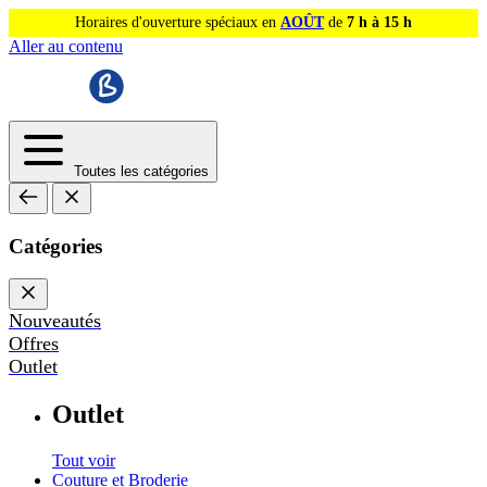
Horaires d'ouverture spéciaux en
AOÛT
de
7 h à 15 h
Aller au contenu
Toutes les catégories
Catégories
Nouveautés
Offres
Outlet
Outlet
Tout voir
Couture et Broderie