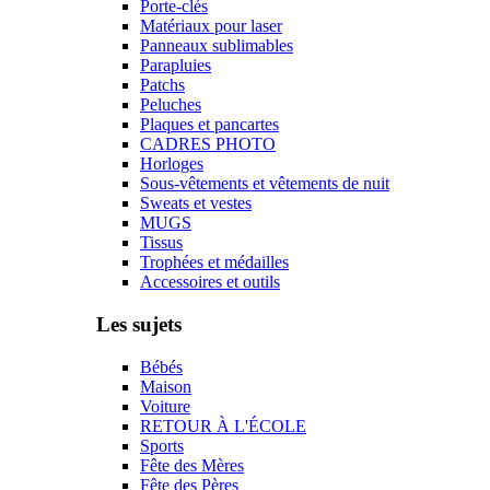
Porte-clés
Matériaux pour laser
Panneaux sublimables
Parapluies
Patchs
Peluches
Plaques et pancartes
CADRES PHOTO
Horloges
Sous-vêtements et vêtements de nuit
Sweats et vestes
MUGS
Tissus
Trophées et médailles
Accessoires et outils
Les sujets
Bébés
Maison
Voiture
RETOUR À L'ÉCOLE
Sports
Fête des Mères
Fête des Pères