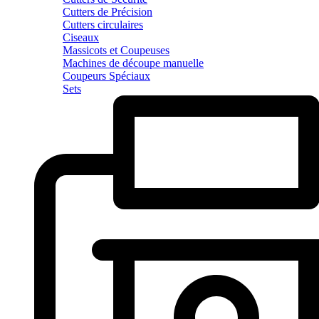
Cutters de Précision
Cutters circulaires
Ciseaux
Massicots et Coupeuses
Machines de découpe manuelle
Coupeurs Spéciaux
Sets