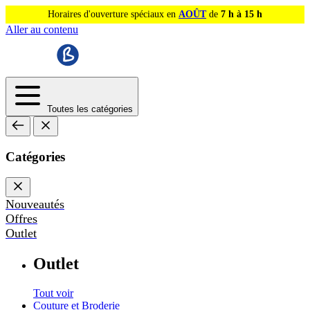
Horaires d'ouverture spéciaux en
AOÛT
de
7 h à 15 h
Aller au contenu
Toutes les catégories
Catégories
Nouveautés
Offres
Outlet
Outlet
Tout voir
Couture et Broderie