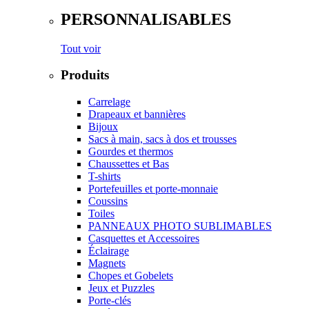
PERSONNALISABLES
Tout voir
Produits
Carrelage
Drapeaux et bannières
Bijoux
Sacs à main, sacs à dos et trousses
Gourdes et thermos
Chaussettes et Bas
T-shirts
Portefeuilles et porte-monnaie
Coussins
Toiles
PANNEAUX PHOTO SUBLIMABLES
Casquettes et Accessoires
Éclairage
Magnets
Chopes et Gobelets
Jeux et Puzzles
Porte-clés