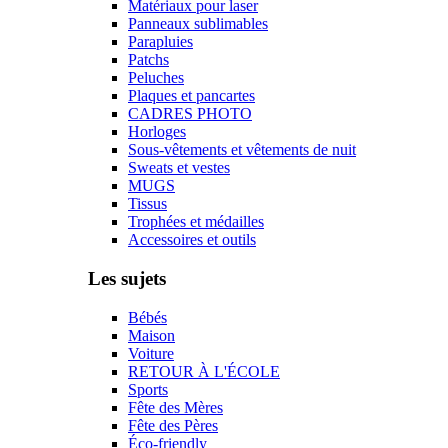
Matériaux pour laser
Panneaux sublimables
Parapluies
Patchs
Peluches
Plaques et pancartes
CADRES PHOTO
Horloges
Sous-vêtements et vêtements de nuit
Sweats et vestes
MUGS
Tissus
Trophées et médailles
Accessoires et outils
Les sujets
Bébés
Maison
Voiture
RETOUR À L'ÉCOLE
Sports
Fête des Mères
Fête des Pères
Éco-friendly