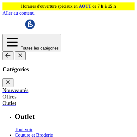
Horaires d'ouverture spéciaux en
AOÛT
de
7 h à 15 h
Aller au contenu
Toutes les catégories
Catégories
Nouveautés
Offres
Outlet
Outlet
Tout voir
Couture et Broderie