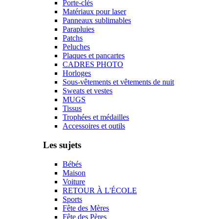
Porte-clés
Matériaux pour laser
Panneaux sublimables
Parapluies
Patchs
Peluches
Plaques et pancartes
CADRES PHOTO
Horloges
Sous-vêtements et vêtements de nuit
Sweats et vestes
MUGS
Tissus
Trophées et médailles
Accessoires et outils
Les sujets
Bébés
Maison
Voiture
RETOUR À L'ÉCOLE
Sports
Fête des Mères
Fête des Pères