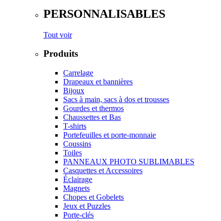
PERSONNALISABLES
Tout voir
Produits
Carrelage
Drapeaux et bannières
Bijoux
Sacs à main, sacs à dos et trousses
Gourdes et thermos
Chaussettes et Bas
T-shirts
Portefeuilles et porte-monnaie
Coussins
Toiles
PANNEAUX PHOTO SUBLIMABLES
Casquettes et Accessoires
Éclairage
Magnets
Chopes et Gobelets
Jeux et Puzzles
Porte-clés