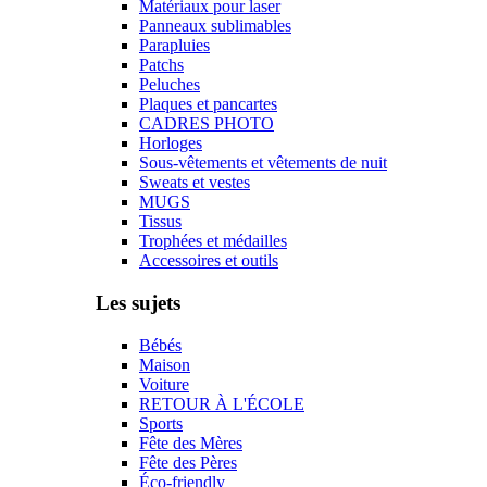
Matériaux pour laser
Panneaux sublimables
Parapluies
Patchs
Peluches
Plaques et pancartes
CADRES PHOTO
Horloges
Sous-vêtements et vêtements de nuit
Sweats et vestes
MUGS
Tissus
Trophées et médailles
Accessoires et outils
Les sujets
Bébés
Maison
Voiture
RETOUR À L'ÉCOLE
Sports
Fête des Mères
Fête des Pères
Éco-friendly