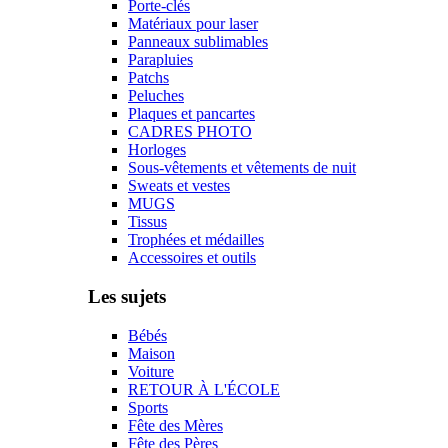
Porte-clés
Matériaux pour laser
Panneaux sublimables
Parapluies
Patchs
Peluches
Plaques et pancartes
CADRES PHOTO
Horloges
Sous-vêtements et vêtements de nuit
Sweats et vestes
MUGS
Tissus
Trophées et médailles
Accessoires et outils
Les sujets
Bébés
Maison
Voiture
RETOUR À L'ÉCOLE
Sports
Fête des Mères
Fête des Pères