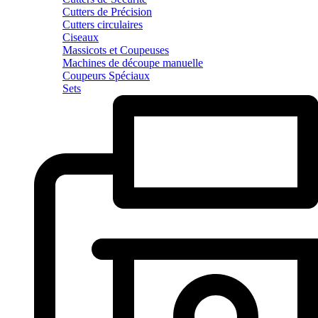
Cutters de Précision
Cutters circulaires
Ciseaux
Massicots et Coupeuses
Machines de découpe manuelle
Coupeurs Spéciaux
Sets