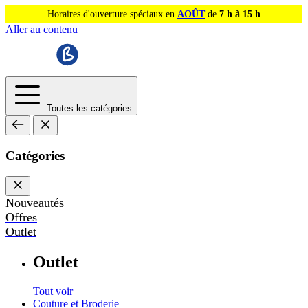
Horaires d'ouverture spéciaux en
AOÛT
de
7 h à 15 h
Aller au contenu
Toutes les catégories
Catégories
Nouveautés
Offres
Outlet
Outlet
Tout voir
Couture et Broderie