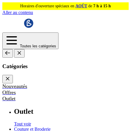
Horaires d'ouverture spéciaux en
AOÛT
de
7 h à 15 h
Aller au contenu
Toutes les catégories
Catégories
Nouveautés
Offres
Outlet
Outlet
Tout voir
Couture et Broderie