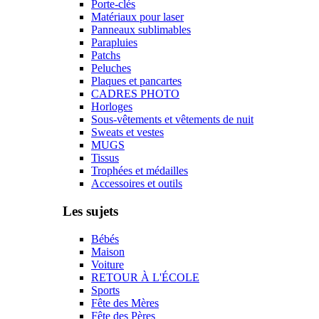
Porte-clés
Matériaux pour laser
Panneaux sublimables
Parapluies
Patchs
Peluches
Plaques et pancartes
CADRES PHOTO
Horloges
Sous-vêtements et vêtements de nuit
Sweats et vestes
MUGS
Tissus
Trophées et médailles
Accessoires et outils
Les sujets
Bébés
Maison
Voiture
RETOUR À L'ÉCOLE
Sports
Fête des Mères
Fête des Pères