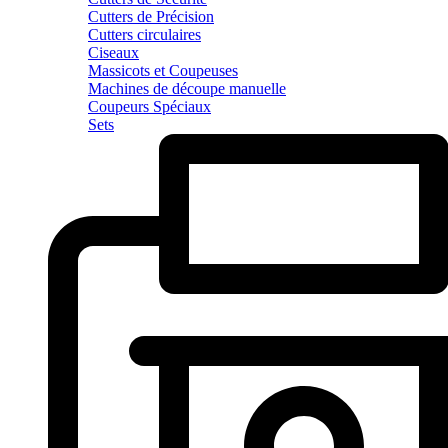
Cutters de Précision
Cutters circulaires
Ciseaux
Massicots et Coupeuses
Machines de découpe manuelle
Coupeurs Spéciaux
Sets