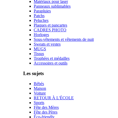
Matériaux pour laser
Panneaux sublimables
Parapluies
Patchs
Peluches
Plaques et pancartes
CADRES PHOTO
Horloges
Sous-vêtements et vêtements de nuit
Sweats et vestes
MUGS
Tissus
Trophées et médailles
Accessoires et outils
Les sujets
Bébés
Maison
Voiture
RETOUR À L'ÉCOLE
Sports
Fête des Mères
Fête des Pères
Éco-friendly