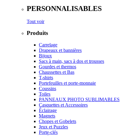
PERSONNALISABLES
Tout voir
Produits
Carrelage
Drapeaux et bannières
Bijoux
Sacs à main, sacs à dos et trousses
Gourdes et thermos
Chaussettes et Bas
T-shirts
Portefeuilles et porte-monnaie
Coussins
Toiles
PANNEAUX PHOTO SUBLIMABLES
Casquettes et Accessoires
Éclairage
Magnets
Chopes et Gobelets
Jeux et Puzzles
Porte-clés