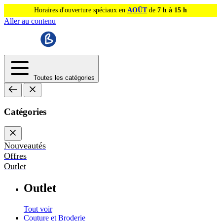
Horaires d'ouverture spéciaux en
AOÛT
de
7 h à 15 h
Aller au contenu
Toutes les catégories
Catégories
Nouveautés
Offres
Outlet
Outlet
Tout voir
Couture et Broderie