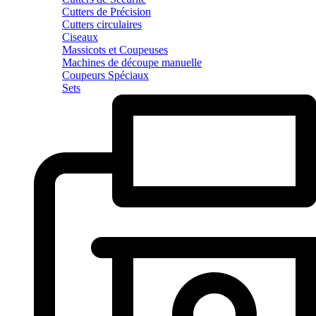
Cutters de Précision
Cutters circulaires
Ciseaux
Massicots et Coupeuses
Machines de découpe manuelle
Coupeurs Spéciaux
Sets