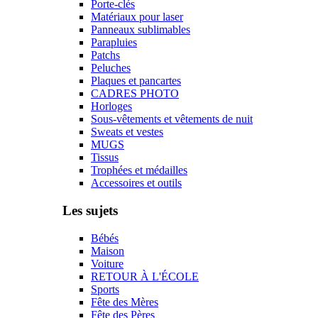
Porte-clés
Matériaux pour laser
Panneaux sublimables
Parapluies
Patchs
Peluches
Plaques et pancartes
CADRES PHOTO
Horloges
Sous-vêtements et vêtements de nuit
Sweats et vestes
MUGS
Tissus
Trophées et médailles
Accessoires et outils
Les sujets
Bébés
Maison
Voiture
RETOUR À L'ÉCOLE
Sports
Fête des Mères
Fête des Pères