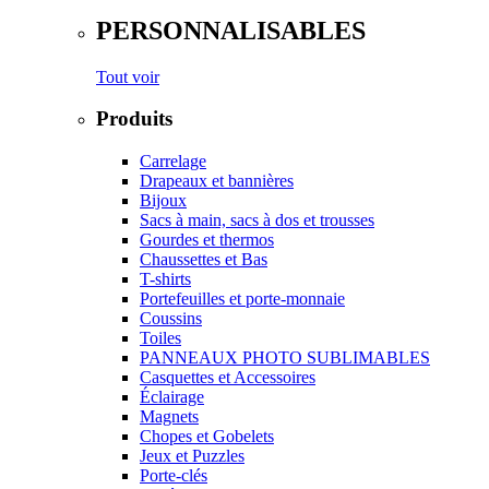
PERSONNALISABLES
Tout voir
Produits
Carrelage
Drapeaux et bannières
Bijoux
Sacs à main, sacs à dos et trousses
Gourdes et thermos
Chaussettes et Bas
T-shirts
Portefeuilles et porte-monnaie
Coussins
Toiles
PANNEAUX PHOTO SUBLIMABLES
Casquettes et Accessoires
Éclairage
Magnets
Chopes et Gobelets
Jeux et Puzzles
Porte-clés