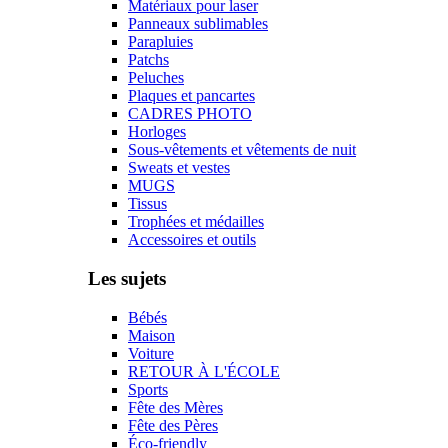
Matériaux pour laser
Panneaux sublimables
Parapluies
Patchs
Peluches
Plaques et pancartes
CADRES PHOTO
Horloges
Sous-vêtements et vêtements de nuit
Sweats et vestes
MUGS
Tissus
Trophées et médailles
Accessoires et outils
Les sujets
Bébés
Maison
Voiture
RETOUR À L'ÉCOLE
Sports
Fête des Mères
Fête des Pères
Éco-friendly